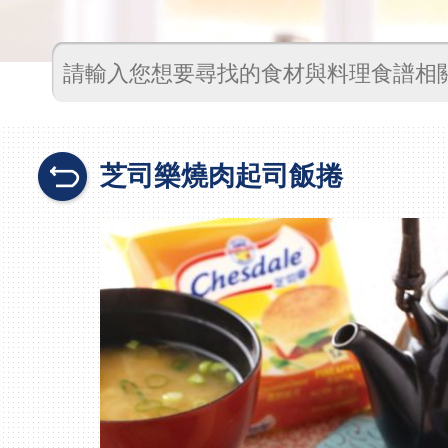
芝司樂燒肉起司飯捲