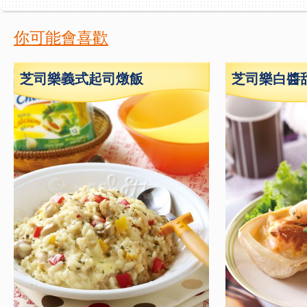
你可能會喜歡
芝司樂義式起司燉飯
芝司樂白醬