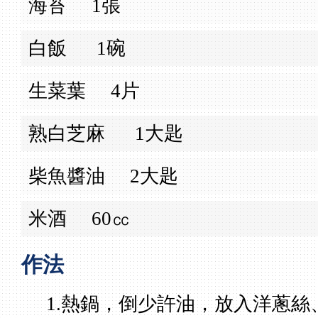
海苔
1張
白飯
1碗
生菜葉
4片
熟白芝麻
1大匙
柴魚醬油
2大匙
米酒
60㏄
作法
1.熱鍋，倒少許油，放入洋蔥絲