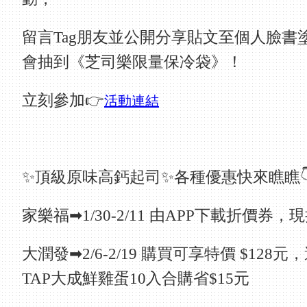
留言Tag朋友並公開分享貼文至個人臉書
會抽到《芝司樂限量保冷袋》！
立刻參加👉
活動連結
✨頂級原味高鈣起司✨各種優惠快來瞧瞧👇
家樂福➡1/30-2/11 由APP下載折價券，現
大潤發➡2/6-2/19 購買可享特價 $128
TAP大成鮮雞蛋10入合購省$15元