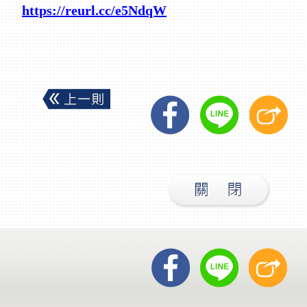
https://reurl.cc/e5NdqW